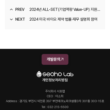
PREV
2024년 ALL-SET(기업역량 Value-UP) 지원
NEXT
사업 선정
2024 미국 바이오 제약 법률·재무 설명회 참여
개발문의
개인정보처리방침
주식회사 서호랩
CEO : 이소희
Address : 경기도 부천시 석천로 397 부천테크노파크쌍용3차 301동 303-15호
Tel : 032-215-6500